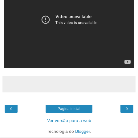
‹
›
Página inicial
Ver versão para a web
Tecnologia do
Blogger
.